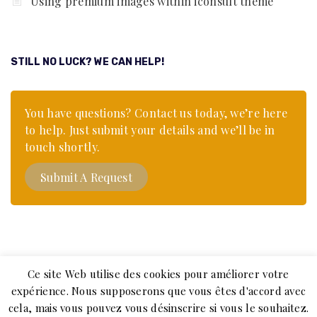
Using premium images within iconsult theme
STILL NO LUCK? WE CAN HELP!
You have questions? Contact us today, we’re here
to help. Just submit your details and we’ll be in
touch shortly.
Submit A Request
Ce site Web utilise des cookies pour améliorer votre
expérience. Nous supposerons que vous êtes d'accord avec
cela, mais vous pouvez vous désinscrire si vous le souhaitez.
© 2020
Piano-de-cuisson.com
. Tous droits réservés.