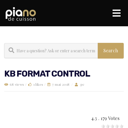
KB FORMAT CONTROL
68 views /
1 likes /
7 mai 2018
/
pc
4.3 . 179 Votes